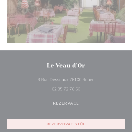
Le Veau d’Or
((otevře se v novém 
3 Rue Desseaux 76100 Rouen
02 35 72 76 60
REZERVACE
REZERVOVAT STŮL