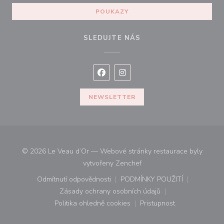
POUKAZY
SLEDUJTE NÁS
Facebook ((otevře se v novém okně
Instagram ((otevře se v nové
NEWSLETTER
© 2026 Le Veau d’Or — Webové stránky restaurace byly
((otevře se v novém okně))
vytvořeny
Zenchef
Odmítnutí odpovědnosti
PODMÍNKY POUŽITÍ
((otevře se v novém okně))
((otevře se v novém o
Zásady ochrany osobních údajů
((otevře se v novém okně))
Politika ohledně cookies
Pristupnost
((otevře se v novém okně))
((otevře se v novém o